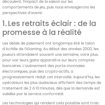
découlent, l’impact de la saison sur les
comportements de jeu, puis nous envisagerons les
perspectives d’avenir.
1. Les retraits éclair : de la
promesse à la réalité
Les délais de paiement ont longtemps été le talon
d’Achille de l’iGaming. Au début des années 2000, les
joueurs attendaient souvent une semaine, voire plus,
pour voir leurs gains apparaître sur leurs comptes
bancaires. L’avènement des porte‑monnaies
électroniques, puis des crypto‑actifs, a
progressivement réduit cet intervalle. Aujourd’hui, les
opérateurs les plus audacieux affichent des temps de
traitement de 2 à 10 minutes, dès que la demande est
validée par le service conformité.
Les technologies qui rendent cela possible sont trois :