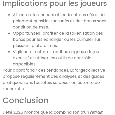
Implications pour les joueurs
Attentes : les joueurs attendront des délais de
paiement quasi‑instantanés et des bonus sans
condition de mise.
Opportunités : profiter de la tokenisation des
bonus pour les échanger ou les cumuler sur
plusieurs plateformes.
Vigilance : rester attentif aux signaux de jeu
excessif et utiliser les outils de contrôle
disponibles.
Pour approfondir ces tendances, Laforgecollective
propose régulièrement des analyses et des guides
pratiques, sans toutefois se poser en autorité de
recherche.
Conclusion
L’été 2026 montre que la combinaison d’un
retrait