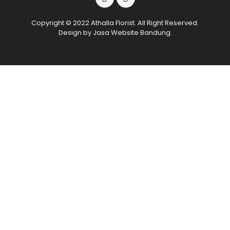
Copyright © 2022
Athalla Florist
. All Right Reserved.
Design by
Jasa Website Bandung
.