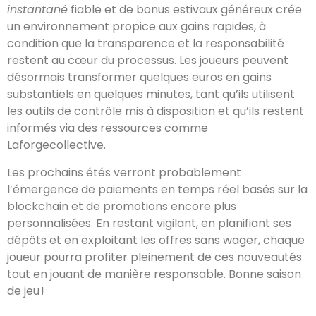
instantané
fiable et de bonus estivaux généreux crée
un environnement propice aux gains rapides, à
condition que la transparence et la responsabilité
restent au cœur du processus. Les joueurs peuvent
désormais transformer quelques euros en gains
substantiels en quelques minutes, tant qu’ils utilisent
les outils de contrôle mis à disposition et qu’ils restent
informés via des ressources comme
Laforgecollective.
Les prochains étés verront probablement
l’émergence de paiements en temps réel basés sur la
blockchain et de promotions encore plus
personnalisées. En restant vigilant, en planifiant ses
dépôts et en exploitant les offres sans wager, chaque
joueur pourra profiter pleinement de ces nouveautés
tout en jouant de manière responsable. Bonne saison
de jeu !