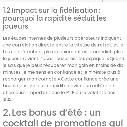
1.2 Impact sur la fidélisation :
pourquoi la rapidité séduit les
joueurs
Les études internes de plusieurs opérateurs indiquent
une corrélation directe entre la vitesse de retrait et le
taux de rétention : plus le paiement est immédiat, plus
le joueur revient.
Lucas
, joueur assidu, explique : « Quand
je sais que je peux récupérer mon gain en moins de dix
minutes, je me sens en confiance et je n’hésite plus à
recharger mon compte. » Cette confiance crée une
boucle positive où la rapidité devient un critère de
choix aussi important que le RTP ou la volatilité des
jeux.
2. Les bonus d’été : un
cocktail de promotions qui