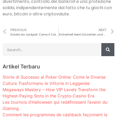
divertimento, controllo del bankroll e una protezione
solida, indipendentemente dal fatto che tu giochi con
euro, bitcoin o altre criptovalute.
PREVIOUS
NEXT
Estate da Jackpot: Come il Caldo Estivo Accende le Bonus Live nei Casinò Online
Sicherheit beim Einzahlen und Auszahlen: Wie Casinolab Casino Ihr Geld schützt
Artikel Terbaru
Storie di Successo al Poker Online: Come le Diverse
Culture Trasformano le Vittorie in Leggende
Megaways Mastery – How VIP Levels Transform the
Highest‑Paying Slots in the Crypto‑Casino Era
Les tournois d’Halloween qui redéfinissent l’avenir du
iGaming
Comment les programmes de cashback façonnent la