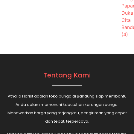
Tentang Kami
Athalla Florist adalah toko bunga di Bandung siap membantu
Anda dalam memenuhi kebutuhan karangan bunga.
Menawarkan harga yang terjangkau, pengiriman yang cepat
dan tepat, terpercaya.