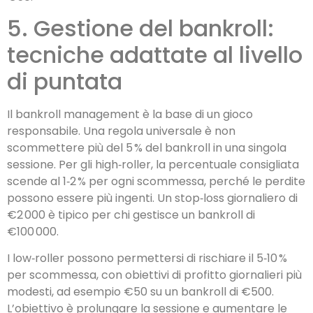
5. Gestione del bankroll:
tecniche adattate al livello
di puntata
Il bankroll management è la base di un gioco
responsabile. Una regola universale è non
scommettere più del 5 % del bankroll in una singola
sessione. Per gli high‑roller, la percentuale consigliata
scende al 1‑2 % per ogni scommessa, perché le perdite
possono essere più ingenti. Un stop‑loss giornaliero di
€2 000 è tipico per chi gestisce un bankroll di
€100 000.
I low‑roller possono permettersi di rischiare il 5‑10 %
per scommessa, con obiettivi di profitto giornalieri più
modesti, ad esempio €50 su un bankroll di €500.
L’obiettivo è prolungare la sessione e aumentare le