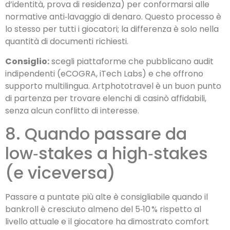
d’identità, prova di residenza) per conformarsi alle
normative anti‑lavaggio di denaro. Questo processo è
lo stesso per tutti i giocatori; la differenza è solo nella
quantità di documenti richiesti.
Consiglio:
scegli piattaforme che pubblicano audit
indipendenti (eCOGRA, iTech Labs) e che offrono
supporto multilingua. Artphototravel è un buon punto
di partenza per trovare elenchi di casinò affidabili,
senza alcun conflitto di interesse.
8. Quando passare da
low‑stakes a high‑stakes
(e viceversa)
Passare a puntate più alte è consigliabile quando il
bankroll è cresciuto almeno del 5‑10 % rispetto al
livello attuale e il giocatore ha dimostrato comfort