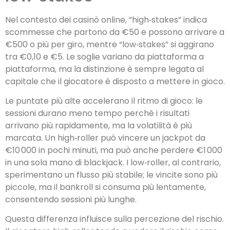
Nel contesto dei casinò online, “high‑stakes” indica
scommesse che partono da €50 e possono arrivare a
€500 o più per giro, mentre “low‑stakes” si aggirano
tra €0,10 e €5. Le soglie variano da piattaforma a
piattaforma, ma la distinzione è sempre legata al
capitale che il giocatore è disposto a mettere in gioco.
Le puntate più alte accelerano il ritmo di gioco: le
sessioni durano meno tempo perché i risultati
arrivano più rapidamente, ma la volatilità è più
marcata. Un high‑roller può vincere un jackpot da
€10 000 in pochi minuti, ma può anche perdere €1 000
in una sola mano di blackjack. I low‑roller, al contrario,
sperimentano un flusso più stabile; le vincite sono più
piccole, ma il bankroll si consuma più lentamente,
consentendo sessioni più lunghe.
Questa differenza influisce sulla percezione del rischio.