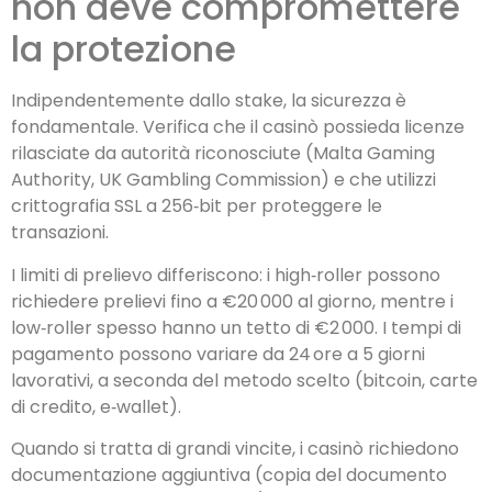
non deve compromettere
la protezione
Indipendentemente dallo stake, la sicurezza è
fondamentale. Verifica che il casinò possieda licenze
rilasciate da autorità riconosciute (Malta Gaming
Authority, UK Gambling Commission) e che utilizzi
crittografia SSL a 256‑bit per proteggere le
transazioni.
I limiti di prelievo differiscono: i high‑roller possono
richiedere prelievi fino a €20 000 al giorno, mentre i
low‑roller spesso hanno un tetto di €2 000. I tempi di
pagamento possono variare da 24 ore a 5 giorni
lavorativi, a seconda del metodo scelto (bitcoin, carte
di credito, e‑wallet).
Quando si tratta di grandi vincite, i casinò richiedono
documentazione aggiuntiva (copia del documento