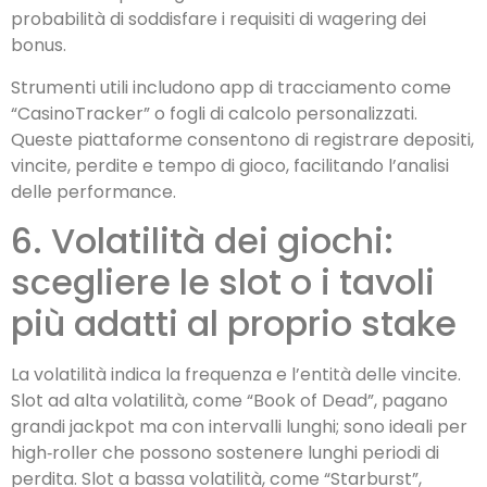
probabilità di soddisfare i requisiti di wagering dei
bonus.
Strumenti utili includono app di tracciamento come
“CasinoTracker” o fogli di calcolo personalizzati.
Queste piattaforme consentono di registrare depositi,
vincite, perdite e tempo di gioco, facilitando l’analisi
delle performance.
6. Volatilità dei giochi:
scegliere le slot o i tavoli
più adatti al proprio stake
La volatilità indica la frequenza e l’entità delle vincite.
Slot ad alta volatilità, come “Book of Dead”, pagano
grandi jackpot ma con intervalli lunghi; sono ideali per
high‑roller che possono sostenere lunghi periodi di
perdita. Slot a bassa volatilità, come “Starburst”,