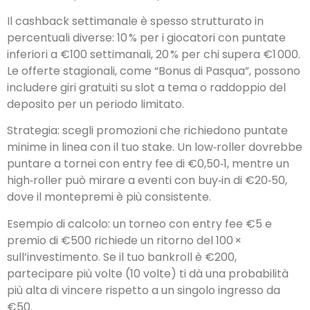
Il cashback settimanale è spesso strutturato in
percentuali diverse: 10 % per i giocatori con puntate
inferiori a €100 settimanali, 20 % per chi supera €1 000.
Le offerte stagionali, come “Bonus di Pasqua”, possono
includere giri gratuiti su slot a tema o raddoppio del
deposito per un periodo limitato.
Strategia: scegli promozioni che richiedono puntate
minime in linea con il tuo stake. Un low‑roller dovrebbe
puntare a tornei con entry fee di €0,50‑1, mentre un
high‑roller può mirare a eventi con buy‑in di €20‑50,
dove il montepremi è più consistente.
Esempio di calcolo: un torneo con entry fee €5 e
premio di €500 richiede un ritorno del 100 ×
sull’investimento. Se il tuo bankroll è €200,
partecipare più volte (10 volte) ti dà una probabilità
più alta di vincere rispetto a un singolo ingresso da
€50.