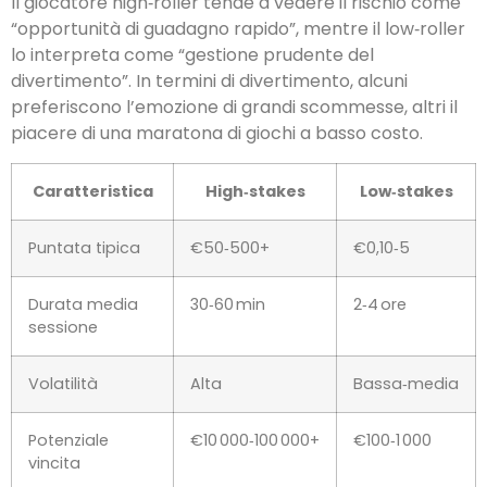
Il giocatore high‑roller tende a vedere il rischio come
“opportunità di guadagno rapido”, mentre il low‑roller
lo interpreta come “gestione prudente del
divertimento”. In termini di divertimento, alcuni
preferiscono l’emozione di grandi scommesse, altri il
piacere di una maratona di giochi a basso costo.
Caratteristica
High‑stakes
Low‑stakes
Puntata tipica
€50‑500+
€0,10‑5
Durata media
30‑60 min
2‑4 ore
sessione
Volatilità
Alta
Bassa‑media
Potenziale
€10 000‑100 000+
€100‑1 000
vincita