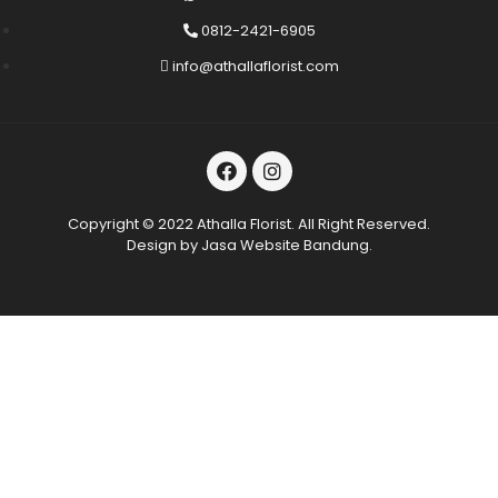
0812-2421-6905
info@athallaflorist.com
Copyright © 2022
Athalla Florist
. All Right Reserved.
Design by
Jasa Website Bandung
.