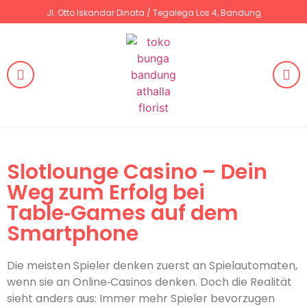
Jl. Otto Iskandar Dinata / Tegalega Los 4, Bandung
Slotlounge Casino – Dein
Weg zum Erfolg bei
Table‑Games auf dem
Smartphone
Die meisten Spieler denken zuerst an Spielautomaten,
wenn sie an Online‑Casinos denken. Doch die Realität
sieht anders aus: Immer mehr Spieler bevorzugen