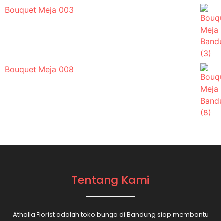
Bouquet Meja 003
Bouquet Meja 008
Tentang Kami
Athalla Florist adalah toko bunga di Bandung siap membantu