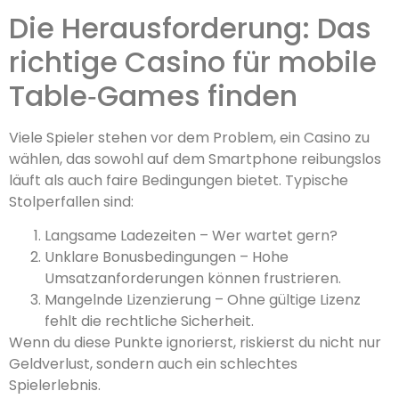
Die Herausforderung: Das
richtige Casino für mobile
Table‑Games finden
Viele Spieler stehen vor dem Problem, ein Casino zu
wählen, das sowohl auf dem Smartphone reibungslos
läuft als auch faire Bedingungen bietet. Typische
Stolperfallen sind:
Langsame Ladezeiten – Wer wartet gern?
Unklare Bonusbedingungen – Hohe
Umsatzanforderungen können frustrieren.
Mangelnde Lizenzierung – Ohne gültige Lizenz
fehlt die rechtliche Sicherheit.
Wenn du diese Punkte ignorierst, riskierst du nicht nur
Geldverlust, sondern auch ein schlechtes
Spielerlebnis.