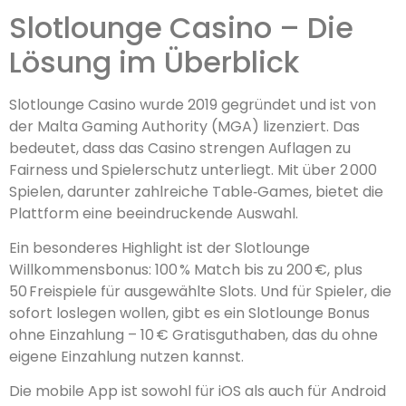
Slotlounge Casino – Die
Lösung im Überblick
Slotlounge Casino wurde 2019 gegründet und ist von
der Malta Gaming Authority (MGA) lizenziert. Das
bedeutet, dass das Casino strengen Auflagen zu
Fairness und Spielerschutz unterliegt. Mit über 2 000
Spielen, darunter zahlreiche Table‑Games, bietet die
Plattform eine beeindruckende Auswahl.
Ein besonderes Highlight ist der Slotlounge
Willkommensbonus: 100 % Match bis zu 200 €, plus
50 Freispiele für ausgewählte Slots. Und für Spieler, die
sofort loslegen wollen, gibt es ein Slotlounge Bonus
ohne Einzahlung – 10 € Gratisguthaben, das du ohne
eigene Einzahlung nutzen kannst.
Die mobile App ist sowohl für iOS als auch für Android