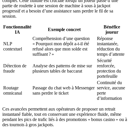
complet. Cette fluidité est cruciale lorsqu’un joueur passe d’une
partie de roulette à une session de machine à sous à jackpot
progressif et a besoin d’une assistance sans perdre le fil de sa
session.
Fonctionnalité
Bénéfice
Exemple concret
IA
joueur
Compréhension d’une question
Réponse
NLP
« Pourquoi mon dépôt a-t-il été
instantanée,
contextuel
refusé alors que mon solde est
réduction du
suffisant ? »
temps d’attente
Sécurité
Détection de
Analyse des patterns de mise sur
renforcée,
fraude
plusieurs tables de baccarat
protection du
portefeuille
Continuité du
Routage
Passage du chat web à Messenger
service, aucune
omnicanal
sans perdre le ticket
perte
d’information
Ces avancées permettent aux opérateurs de proposer un retrait
instantané fiable, tout en conservant une expérience fluide, même
pendant les pics de trafic liés à des promotions « bonus casino » ou à
des tournois à gros jackpots.