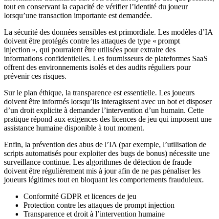
tout en conservant la capacité de vérifier l’identité du joueur
lorsqu’une transaction importante est demandée.
La sécurité des données sensibles est primordiale. Les modèles d’IA
doivent être protégés contre les attaques de type « prompt
injection », qui pourraient être utilisées pour extraire des
informations confidentielles. Les fournisseurs de plateformes SaaS
offrent des environnements isolés et des audits réguliers pour
prévenir ces risques.
Sur le plan éthique, la transparence est essentielle. Les joueurs
doivent être informés lorsqu’ils interagissent avec un bot et disposer
d’un droit explicite à demander l’intervention d’un humain. Cette
pratique répond aux exigences des licences de jeu qui imposent une
assistance humaine disponible à tout moment.
Enfin, la prévention des abus de l’IA (par exemple, l’utilisation de
scripts automatisés pour exploiter des bugs de bonus) nécessite une
surveillance continue. Les algorithmes de détection de fraude
doivent être régulièrement mis à jour afin de ne pas pénaliser les
joueurs légitimes tout en bloquant les comportements frauduleux.
Conformité GDPR et licences de jeu
Protection contre les attaques de prompt injection
Transparence et droit à l’intervention humaine