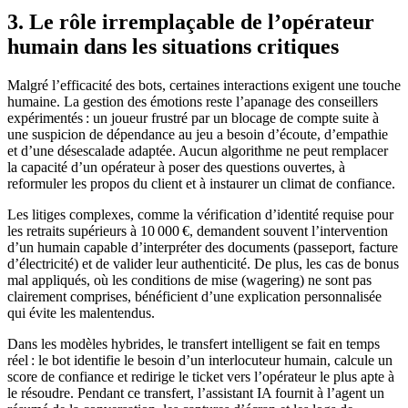
3. Le rôle irremplaçable de l’opérateur
humain dans les situations critiques
Malgré l’efficacité des bots, certaines interactions exigent une touche
humaine. La gestion des émotions reste l’apanage des conseillers
expérimentés : un joueur frustré par un blocage de compte suite à
une suspicion de dépendance au jeu a besoin d’écoute, d’empathie
et d’une désescalade adaptée. Aucun algorithme ne peut remplacer
la capacité d’un opérateur à poser des questions ouvertes, à
reformuler les propos du client et à instaurer un climat de confiance.
Les litiges complexes, comme la vérification d’identité requise pour
les retraits supérieurs à 10 000 €, demandent souvent l’intervention
d’un humain capable d’interpréter des documents (passeport, facture
d’électricité) et de valider leur authenticité. De plus, les cas de bonus
mal appliqués, où les conditions de mise (wagering) ne sont pas
clairement comprises, bénéficient d’une explication personnalisée
qui évite les malentendus.
Dans les modèles hybrides, le transfert intelligent se fait en temps
réel : le bot identifie le besoin d’un interlocuteur humain, calcule un
score de confiance et redirige le ticket vers l’opérateur le plus apte à
le résoudre. Pendant ce transfert, l’assistant IA fournit à l’agent un