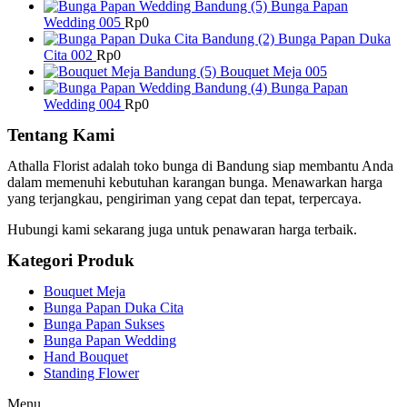
Bunga Papan
Wedding 005
Rp
0
Bunga Papan Duka
Cita 002
Rp
0
Bouquet Meja 005
Bunga Papan
Wedding 004
Rp
0
Tentang Kami
Athalla Florist adalah toko bunga di Bandung siap membantu Anda
dalam memenuhi kebutuhan karangan bunga. Menawarkan harga
yang terjangkau, pengiriman yang cepat dan tepat, terpercaya.
Hubungi kami sekarang juga untuk penawaran harga terbaik.
Kategori Produk
Bouquet Meja
Bunga Papan Duka Cita
Bunga Papan Sukses
Bunga Papan Wedding
Hand Bouquet
Standing Flower
Menu