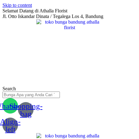
Skip to content
Selamat Datang di Athalla Florist
Jl. Otto Iskandar Dinata / Tegalega Los 4, Bandung
Search
hatsapp
Shopping-
bag
Align-
left