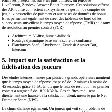
Parmi les plateformes SaaS les plus utilisées, on retrouve
LivePerson, Zendesk Answer Bot et Intercom. Ces solutions offrent
des API qui se connectent aux systèmes de gestion de comptes de
jeu, aux passerelles de paiement et aux bases de données de bonus.
Elles permettent également de créer des tableaux de bord où les
superviseurs surveillent le temps moyen de réponse (TMR) et le taux
de résolution au premier contact (FCR).
Architecture AI‑first, human‑fallback
Routage dynamique basé sur le score de confiance
Plateformes SaaS : LivePerson, Zendesk Answer Bot,
Intercom
5. Impact sur la satisfaction et la
fidélisation des joueurs
Des études internes menées par plusieurs grands opérateurs montrent
que le temps moyen de réponse est passé de 12 minutes à moins de
45 secondes grâce à l’IA, tandis que le taux de résolution au premier
contact a augmenté de 18 % à 32 %. Ces chiffres traduisent
directement une hausse de la satisfaction client, mesurée par le Net
Promoter Score (NPS).
Le churn diminue également. Un joueur qui voit son problème de