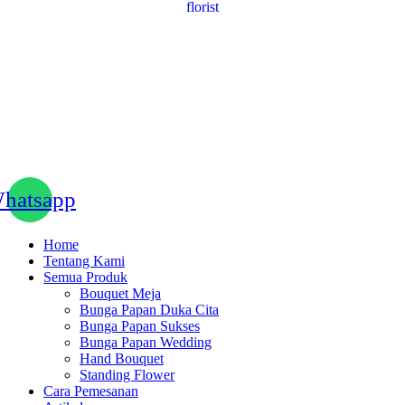
hatsapp
Home
Tentang Kami
Semua Produk
Bouquet Meja
Bunga Papan Duka Cita
Bunga Papan Sukses
Bunga Papan Wedding
Hand Bouquet
Standing Flower
Cara Pemesanan