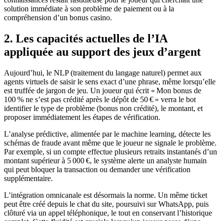
solution immédiate à son problème de paiement ou à la
compréhension d’un bonus casino.
2. Les capacités actuelles de l’IA
appliquée au support des jeux d’argent
Aujourd’hui, le NLP (traitement du langage naturel) permet aux
agents virtuels de saisir le sens exact d’une phrase, même lorsqu’elle
est truffée de jargon de jeu. Un joueur qui écrit « Mon bonus de
100 % ne s’est pas crédité après le dépôt de 50 € » verra le bot
identifier le type de problème (bonus non crédité), le montant, et
proposer immédiatement les étapes de vérification.
L’analyse prédictive, alimentée par le machine learning, détecte les
schémas de fraude avant même que le joueur ne signale le problème.
Par exemple, si un compte effectue plusieurs retraits instantanés d’un
montant supérieur à 5 000 €, le système alerte un analyste humain
qui peut bloquer la transaction ou demander une vérification
supplémentaire.
L’intégration omnicanale est désormais la norme. Un même ticket
peut être créé depuis le chat du site, poursuivi sur WhatsApp, puis
clôturé via un appel téléphonique, le tout en conservant l’historique