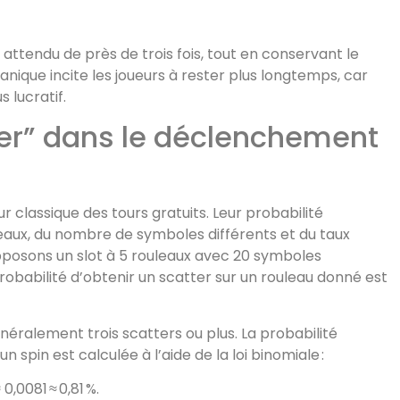
attendu de près de trois fois, tout en conservant le
nique incite les joueurs à rester plus longtemps, car
 lucratif.
tter” dans le déclenchement
 classique des tours gratuits. Leur probabilité
aux, du nombre de symboles différents et du taux
upposons un slot à 5 rouleaux avec 20 symboles
probabilité d’obtenir un scatter sur un rouleau donné est
énéralement trois scatters ou plus. La probabilité
 spin est calculée à l’aide de la loi binomiale :
0,0081 ≈ 0,81 %.