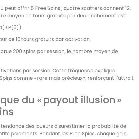
u peut offrir 8 Free Spins ; quatre scatters donnent 12,
ombre moyen de tours gratuits par déclenchement est :
P(4)+P(5)).
r de 10 tours gratuits par activation.
effectue 200 spins par session, le nombre moyen de
2 activations par session. Cette fréquence explique
Spins comme « rare mais précieux », renforçant l’attrait
ique du « payout illusion »
ins
 la tendance des joueurs à surestimer la probabilité de
petits paiements. Pendant les Free Spins, chaque gain,