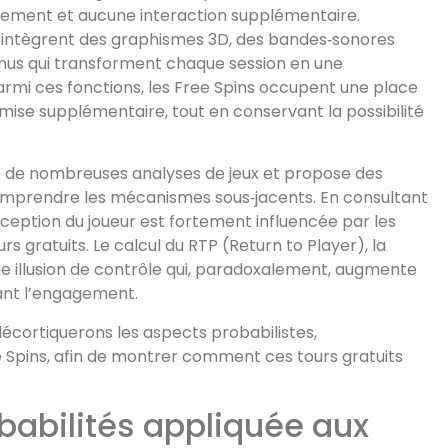
paiement et aucune interaction supplémentaire.
s intègrent des graphismes 3D, des bandes‑sonores
onus qui transforment chaque session en une
rmi ces fonctions, les Free Spins occupent une place
 mise supplémentaire, tout en conservant la possibilité
 de nombreuses analyses de jeux et propose des
comprendre les mécanismes sous‑jacents. En consultant
ception du joueur est fortement influencée par les
 gratuits. Le calcul du RTP (Return to Player), la
 une illusion de contrôle qui, paradoxalement, augmente
nant l’engagement.
décortiquerons les aspects probabilistes,
 Spins, afin de montrer comment ces tours gratuits
obabilités appliquée aux