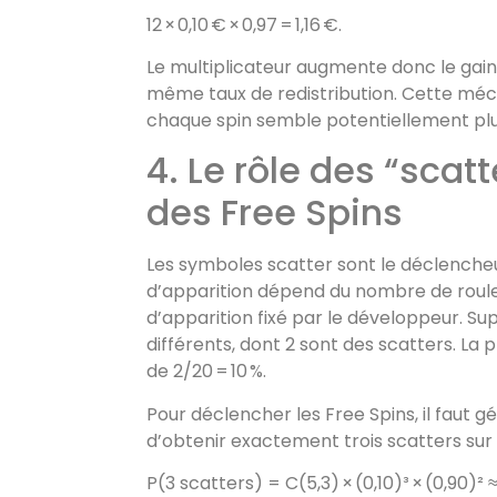
12 × 0,10 € × 0,97 = 1,16 €.
Le multiplicateur augmente donc le gain 
même taux de redistribution. Cette méca
chaque spin semble potentiellement plus
4. Le rôle des “sca
des Free Spins
Les symboles scatter sont le déclencheur
d’apparition dépend du nombre de roule
d’apparition fixé par le développeur. S
différents, dont 2 sont des scatters. La 
de 2/20 = 10 %.
Pour déclencher les Free Spins, il faut g
d’obtenir exactement trois scatters sur un
P(3 scatters) = C(5,3) × (0,10)³ × (0,90)² ≈ 