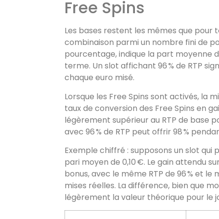
Free Spins
Les bases restent les mêmes que pour t
combinaison parmi un nombre fini de pos
pourcentage, indique la part moyenne des
terme. Un slot affichant 96 % de RTP si
chaque euro misé.
Lorsque les Free Spins sont activés, la m
taux de conversion des Free Spins en g
légèrement supérieur au RTP de base po
avec 96 % de RTP peut offrir 98 % pendant
Exemple chiffré : supposons un slot qui 
pari moyen de 0,10 €. Le gain attendu sur c
bonus, avec le même RTP de 96 % et le m
mises réelles. La différence, bien que 
légèrement la valeur théorique pour le 