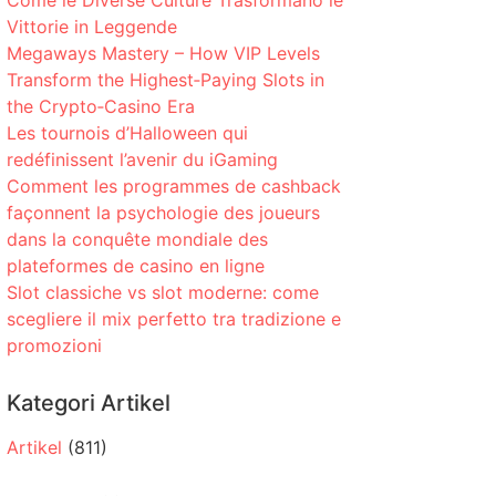
Come le Diverse Culture Trasformano le
Vittorie in Leggende
Megaways Mastery – How VIP Levels
Transform the Highest‑Paying Slots in
the Crypto‑Casino Era
Les tournois d’Halloween qui
redéfinissent l’avenir du iGaming
Comment les programmes de cashback
façonnent la psychologie des joueurs
dans la conquête mondiale des
plateformes de casino en ligne
Slot classiche vs slot moderne: come
scegliere il mix perfetto tra tradizione e
promozioni
Kategori Artikel
Artikel
(811)