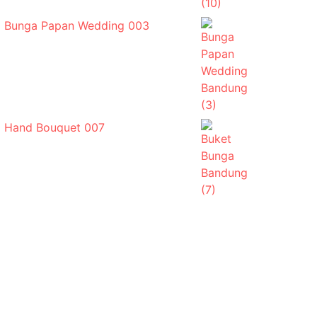
Bunga Papan Wedding 003
Hand Bouquet 007