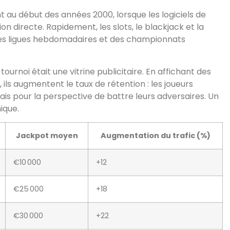
 au début des années 2000, lorsque les logiciels de
on directe. Rapidement, les slots, le blackjack et la
des ligues hebdomadaires et des championnats
urnoi était une vitrine publicitaire. En affichant des
, ils augmentent le taux de rétention : les joueurs
is pour la perspective de battre leurs adversaires. Un
ique.
Jackpot moyen
Augmentation du trafic (%)
€10 000
+12
€25 000
+18
€30 000
+22