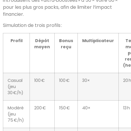
introduisent des « ultra‑boostées » à 50 × voire 60 ×
pour les plus gros packs, afin de limiter l’impact
financier.
Simulation de trois profils :
Profil
Dépôt
Bonus
Multiplicateur
T
moyen
reçu
m
p
re
(he
Casual
100 €
100 €
30×
20 
(jeu
30 €/h)
Modéré
200 €
150 €
40×
13 h
(jeu
75 €/h)