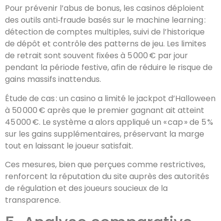
Pour prévenir l’abus de bonus, les casinos déploient
des outils anti‑fraude basés sur le machine learning :
détection de comptes multiples, suivi de l’historique
de dépôt et contrôle des patterns de jeu. Les limites
de retrait sont souvent fixées à 5 000 € par jour
pendant la période festive, afin de réduire le risque de
gains massifs inattendus.
Étude de cas : un casino a limité le jackpot d’Halloween
à 50 000 € après que le premier gagnant ait atteint
45 000 €. Le système a alors appliqué un « cap » de 5 %
sur les gains supplémentaires, préservant la marge
tout en laissant le joueur satisfait.
Ces mesures, bien que perçues comme restrictives,
renforcent la réputation du site auprès des autorités
de régulation et des joueurs soucieux de la
transparence.