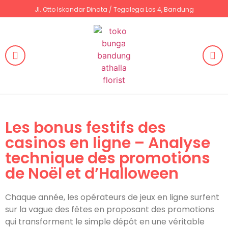
Jl. Otto Iskandar Dinata / Tegalega Los 4, Bandung
Les bonus festifs des
casinos en ligne – Analyse
technique des promotions
de Noël et d’Halloween
Chaque année, les opérateurs de jeux en ligne surfent
sur la vague des fêtes en proposant des promotions
qui transforment le simple dépôt en une véritable