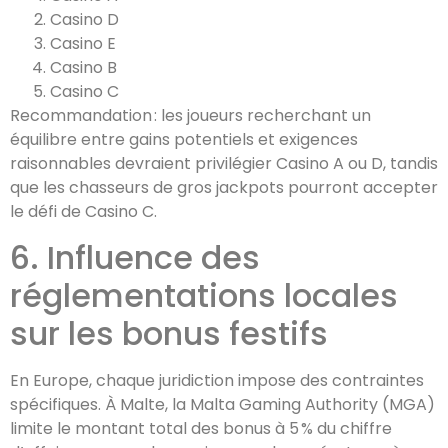
Casino D
Casino E
Casino B
Casino C
Recommandation : les joueurs recherchant un
équilibre entre gains potentiels et exigences
raisonnables devraient privilégier Casino A ou D, tandis
que les chasseurs de gros jackpots pourront accepter
le défi de Casino C.
6. Influence des
réglementations locales
sur les bonus festifs
En Europe, chaque juridiction impose des contraintes
spécifiques. À Malte, la Malta Gaming Authority (MGA)
limite le montant total des bonus à 5 % du chiffre