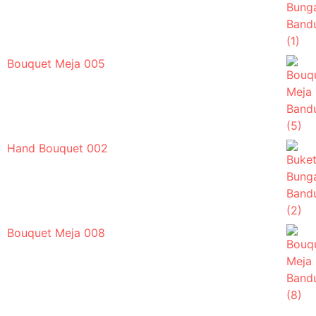
Bouquet Meja 005
Hand Bouquet 002
Bouquet Meja 008