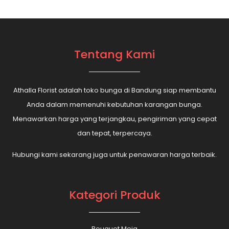
Tentang Kami
Athalla Florist adalah toko bunga di Bandung siap membantu
Anda dalam memenuhi kebutuhan karangan bunga.
Menawarkan harga yang terjangkau, pengiriman yang cepat
dan tepat, terpercaya.
Hubungi kami sekarang juga untuk penawaran harga terbaik.
Kategori Produk
Bouquet Meja