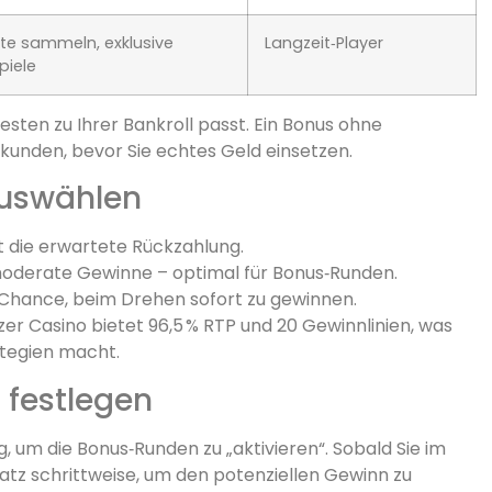
te sammeln, exklusive
Langzeit‑Player
piele
sten zu Ihrer Bankroll passt. Ein Bonus ohne
erkunden, bevor Sie echtes Geld einsetzen.
 auswählen
t die erwartete Rückzahlung.
e, moderate Gewinne – optimal für Bonus‑Runden.
Chance, beim Drehen sofort zu gewinnen.
er Casino bietet 96,5 % RTP und 20 Gewinnlinien, was
rategien macht.
 festlegen
g, um die Bonus‑Runden zu „aktivieren“. Sobald Sie im
atz schrittweise, um den potenziellen Gewinn zu