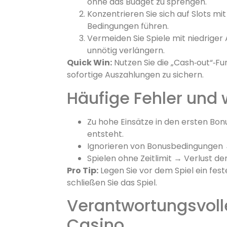
ohne das Budget zu sprengen.
Konzentrieren Sie sich auf Slots mi
Bedingungen führen.
Vermeiden Sie Spiele mit niedriger 
unnötig verlängern.
Quick Win:
Nutzen Sie die „Cash‑out“‑Fu
sofortige Auszahlungen zu sichern.
Häufige Fehler und 
Zu hohe Einsätze in den ersten Bo
entsteht.
Ignorieren von Bonusbedingungen → 
Spielen ohne Zeitlimit → Verlust de
Pro Tip:
Legen Sie vor dem Spiel ein festes
schließen Sie das Spiel.
Verantwortungsvoll
Casino