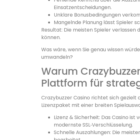
Einsatzentscheidungen.
Unklare Bonusbedingungen verkomp
Mangelnde Planung lässt Spieler sc
Resultat: Die meisten Spieler verlassen
können.
Was wäre, wenn Sie genau wissen würden,
umwandeln?
Warum Crazybuzzer 
Plattform für strate
Crazybuzzer Casino richtet sich gezielt 
Lizenzpaket mit einer breiten Spielauswa
Lizenz & Sicherheit: Das Casino ist
modernste SSL‑Verschlüsselung.
Schnelle Auszahlungen: Die meist
bearbeitet.