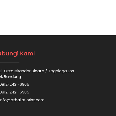
ubungi Kami
Jl. Otto Iskandar Dinata / Tegalega Los
4, Bandung
0812-2421-6905
0812-2421-6905
info@athallaflorist.com