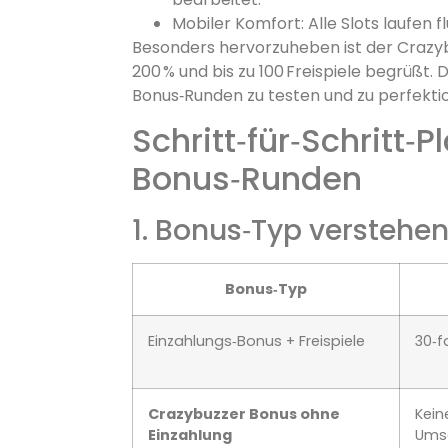
Mobiler Komfort: Alle Slots laufen f
Besonders hervorzuheben ist der Crazyb
200 % und bis zu 100 Freispiele begrüßt. 
Bonus‑Runden zu testen und zu perfektio
Schritt‑für‑Schritt‑
Bonus‑Runden
1. Bonus‑Typ verstehe
Bonus‑Typ
Einzahlungs‑Bonus + Freispiele
30‑f
Crazybuzzer Bonus ohne
Kein
Einzahlung
Ums