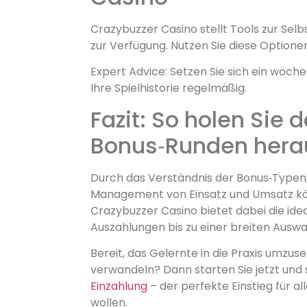
Crazybuzzer Casino stellt Tools zur Sel
zur Verfügung. Nutzen Sie diese Optionen
Expert Advice: Setzen Sie sich ein wöche
Ihre Spielhistorie regelmäßig.
Fazit: So holen Sie
Bonus‑Runden hera
Durch das Verständnis der Bonus‑Typen,
Management von Einsatz und Umsatz kön
Crazybuzzer Casino bietet dabei die i
Auszahlungen bis zu einer breiten Auswah
Bereit, das Gelernte in die Praxis umzuse
verwandeln? Dann starten Sie jetzt und 
Einzahlung
– der perfekte Einstieg für al
wollen.