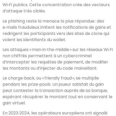
Wi‑Fi publics. Cette concentration crée des vecteurs
d’attaque très ciblés.
Le phishing reste la menace la plus répandue : des
e‑mails frauduleux imitent les notifications de gains et
redirigent les participants vers des sites de clone qui
volent les identifiants du wallet.
Les attaques « man‑in‑the‑middle » sur les réseaux Wi‑Fi
non chiffrés permettent à un cybercriminel
d’intercepter les requêtes de paiement, de modifier
les montants ou d’injecter du code malveillant.
Le charge‑back, ou « friendly fraud », se multiplie
pendant les prize‑pools. Un joueur satisfait du gain
peut contester la transaction auprès de sa banque,
espérant récupérer le montant tout en conservant le
gain virtuel.
En 2023‑2024, les opérateurs européens ont signalé