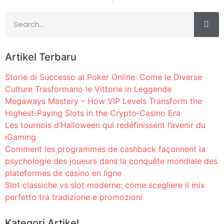
Artikel Terbaru
Storie di Successo al Poker Online: Come le Diverse
Culture Trasformano le Vittorie in Leggende
Megaways Mastery – How VIP Levels Transform the
Highest‑Paying Slots in the Crypto‑Casino Era
Les tournois d’Halloween qui redéfinissent l’avenir du
iGaming
Comment les programmes de cashback façonnent la
psychologie des joueurs dans la conquête mondiale des
plateformes de casino en ligne
Slot classiche vs slot moderne: come scegliere il mix
perfetto tra tradizione e promozioni
Kategori Artikel