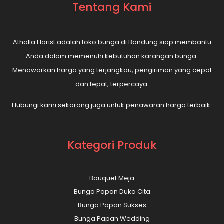
Tentang Kami
Athalla Florist adalah toko bunga di Bandung siap membantu
Anda dalam memenuhi kebutuhan karangan bunga.
Menawarkan harga yang terjangkau, pengiriman yang cepat
dan tepat, terpercaya.
Hubungi kami sekarang juga untuk penawaran harga terbaik.
Kategori Produk
Bouquet Meja
Bunga Papan Duka Cita
Bunga Papan Sukses
Bunga Papan Wedding