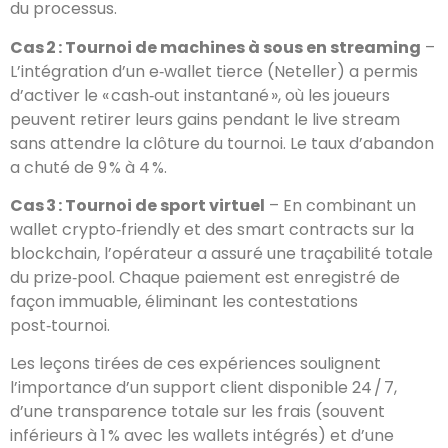
du processus.
Cas 2 : Tournoi de machines à sous en streaming
–
L’intégration d’un e‑wallet tierce (Neteller) a permis
d’activer le « cash‑out instantané », où les joueurs
peuvent retirer leurs gains pendant le live stream
sans attendre la clôture du tournoi. Le taux d’abandon
a chuté de 9 % à 4 %.
Cas 3 : Tournoi de sport virtuel
– En combinant un
wallet crypto‑friendly et des smart contracts sur la
blockchain, l’opérateur a assuré une traçabilité totale
du prize‑pool. Chaque paiement est enregistré de
façon immuable, éliminant les contestations
post‑tournoi.
Les leçons tirées de ces expériences soulignent
l’importance d’un support client disponible 24 / 7,
d’une transparence totale sur les frais (souvent
inférieurs à 1 % avec les wallets intégrés) et d’une