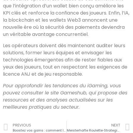
que l’intégration d’un wallet bien conçu améliore les
KPI clés et renforce la confiance des joueurs. Enfin, l’IA,
la blockchain et les wallets Web3 annoncent une
nouvelle ère où la sécurité des paiements deviendra
un véritable avantage concurrentiel.
Les opérateurs doivent dès maintenant auditer leurs
solutions, former leurs équipes et envisager les
technologies émergentes afin de rester fiables aux
yeux des joueurs, tout en respectant les exigences de
licence ANJ et de jeu responsable.
Pour approfondir les tendances du iGaming, vous
pouvez consulter le site Gameshub, qui propose des
ressources et des analyses actualisées sur les
meilleures pratiques du secteur.
PREVIOUS
NEXT
Boostez vos gains : comment les accumulateurs en paris sportifs peuvent transformer vos pertes en cash‑back
Meisterhafte Roulette‑Strategien & sichere Auszahlungen bei Dragonia Casino